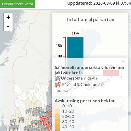
Uppdaterad:
2026-08-09 kl.07:54
Öppna större karta
+
Totalt antal på kartan
-
195
150
100
×
28
50
Salmonellaundersökta vildsvin per
3
jaktvårdkrets
Undersökta vildsvin
Övrig salmonella
Ej påvisad
S. choleraesuis
Påvisad
S.
Choleraesuis
Källa: SVA
Avskjutning per tusen hektar
0–10
10–20
20–30
30–40
40–50