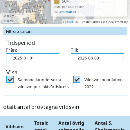
50+
Antal per 1000 hektar
Källa:
viltdata.se
200 km
100 mi
Leaflet
| © Eurostat GISCO © OpenStreetMap
Filtrera kartan
Tidsperiod
Från:
Till:
Visa
Salmonellaundersökta
Vildsvinspopulation,
vildsvin per jaktvårdskrets
2022
Totalt antal provtagna vildsvin
Totalt
Antal övrig
Antal
S.
Vildsvin